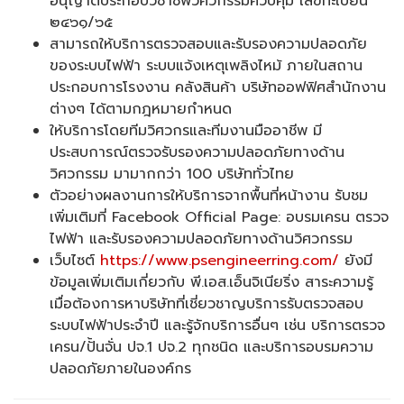
อนุญาตประกอบวิชาชีพวิศวกรรมควบคุม เลขทะเบียน
๒๔๖๑/๖๕
สามารถให้บริการตรวจสอบและรับรองความปลอดภัย
ของระบบไฟฟ้า ระบบแจ้งเหตุเพลิงไหม้ ภายในสถาน
ประกอบการโรงงาน คลังสินค้า บริษัทออฟฟิศสำนักงาน
ต่างๆ ได้ตามกฎหมายกำหนด
ให้บริการโดยทีมวิศวกรและทีมงานมืออาชีพ มี
ประสบการณ์ตรวจรับรองความปลอดภัยทางด้าน
วิศวกรรม มามากกว่า 100 บริษัททั่วไทย
ตัวอย่างผลงานการให้บริการจากพื้นที่หน้างาน รับชม
เพิ่มเติมที่ Facebook Official Page: อบรมเครน ตรวจ
ไฟฟ้า และรับรองความปลอดภัยทางด้านวิศวกรรม
เว็บไซต์
https://www.psengineerring.com/
ยังมี
ข้อมูลเพิ่มเติมเกี่ยวกับ พี.เอส.เอ็นจิเนียริ่ง สาระความรู้
เมื่อต้องการหาบริษัทที่เชี่ยวชาญบริการรับตรวจสอบ
ระบบไฟฟ้าประจำปี และรู้จักบริการอื่นๆ เช่น บริการตรวจ
เครน/ปั้นจั่น ปจ.1 ปจ.2 ทุกชนิด และบริการอบรมความ
ปลอดภัยภายในองค์กร