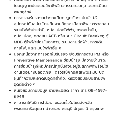
ใบอนุญาตประกอบวิชาชีพวิศวกรรมควบคุม เลขทะเบียน
๒๔๖๑/๖๕
การตรวจรับรองอย่างละเอียด ถูกต้องแม่นยำ ใช้
อุปกรณ์ทันสมัย โดยทีมงานวิศวกรมืออาชีพ : ตรวจสอบ
ระบบไฟฟ้าประจำปี, หม้อแปลงไฟฟ้า, กรองน้ำมัน,
หม้อแปลง, ทดสอบ ACB หรือ Air Circuit Breaker, ตู้
MDB ตู้ไฟฟ้าย่อยในอาคาร, ระบบสายล่อฟ้า, การเดิน
สายไฟ, และระบบไฟฟ้าอื่น ๆ
นอกเหนือจากการออกใบรับรอง ยังบริการงาน PM หรือ
Preventive Maintenance ซ่อมบำรุง มีความชำนาญ
การซ่อมบำรุงให้อุปกรณ์ทุกชิ้นส่วนอยู่ในสภาพที่พร้อมใช้
งานได้อย่างปลอดภัย : ตรวจเช็คกระแสไฟในระบบ ปัด
ฝุ่นทำความสะอาดในจุดที่สำคัญ ตรวจสอบระบบสายไฟ
จุดต่อต่าง ๆ
สนใจสอบถามข้อมูล รายละเอียด ราคา โทร 08-4597-
6949
สามารถให้บริการได้อย่างรวดเร็วในโซนจังหวัด
พระนครศรีอยุธยา อ่างทอง สระบุรี ปทุมธานี กรุงเทพ